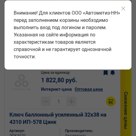
Внимание! Для клиентов ООО «Автометиз-НН»
Ключ баллонный усиленный 30х32 Евро
перед заполнением корзины необходимо
Цинк
выполнить вход под логином и паролем.
Артикул:
Производитель:
Указанная на сайте информация по
ЭПК4069
Автомагнат
характеристикам товаров является
Код:
Поштучно
справочной и не гарантирует однозначной
12287
точности.
Цена за единицу:
1 822,80 руб.
Интернет-цена
Оптовая цена
Снижение цены
Ключ баллонный усиленный 32х38 на
4310 ИП-578 Цинк
Артикул:
Производитель:
ЭПК4070
Автомагнат