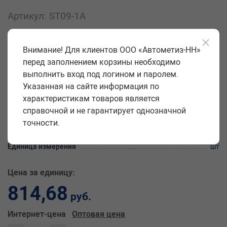
Артикул: ST09-1A
Код: 02643
Внимание! Для клиентов ООО «Автометиз-НН»
Закажите товар ключ баллонный телескопический с
рукояткой 17х19 на сайте «Автометиз-НН» оптом с доставкой
перед заполнением корзины необходимо
по всей России. Купить товар ключ баллонный
выполнить вход под логином и паролем.
телескопический с рукояткой 17х19 можно по цене 814.68
Указанная на сайте информация по
рублей (характеристики, фото, описание).
характеристикам товаров является
справочной и не гарантирует однозначной
Производитель
LS
точности.
Вес упаковки
0,907 кг
Единица измерения
шт
Цена за единицу:
814,68
руб.
Интернет-цена
Оптовая цена