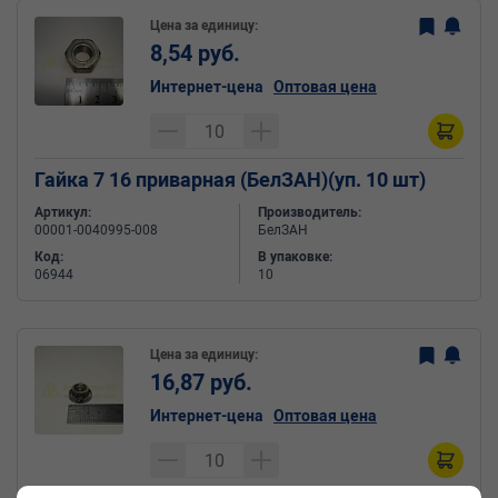
Цена за единицу:
8,54 руб.
Интернет-цена
Оптовая цена
Гайка 7 16 приварная (БелЗАН)(уп. 10 шт)
Артикул:
Производитель:
00001-0040995-008
БелЗАН
Код:
В упаковке:
06944
10
Цена за единицу:
16,87 руб.
Интернет-цена
Оптовая цена