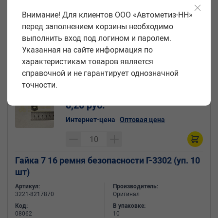
Гайка 7 16 ремня безопасности (БелЗАН)(уп.
Внимание! Для клиентов ООО «Автометиз-НН»
10 шт)
перед заполнением корзины необходимо
Артикул:
Производитель:
выполнить вход под логином и паролем.
21020-3920120-008
БелЗАН
Указанная на сайте информация по
Код:
В упаковке:
10418
10
характеристикам товаров является
справочной и не гарантирует однозначной
точности.
Цена за единицу:
8,20 руб.
Интернет-цена
Оптовая цена
Гайка 7 16 ремня безопасности Г-3302 (уп. 10
шт)
Артикул:
Производитель:
3221-8217870
Оригинал
Код:
В упаковке:
08062
10