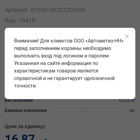
Артикул: 21020-3920120-008
Код: 10418
Закажите товар гайка 7 16 ремня безопасности (БелЗАН) (уп.
10 шт) на сайте «Автометиз-НН» оптом с доставкой по всей
Внимание! Для клиентов ООО «Автометиз-НН»
России. Купить товар гайка 7 16 ремня безопасности (БелЗАН)
перед заполнением корзины необходимо
(уп. 10 шт) можно по цене 16.87 рублей (характеристики, фото,
выполнить вход под логином и паролем.
описание).
Указанная на сайте информация по
характеристикам товаров является
Производитель
БелЗАН
справочной и не гарантирует однозначной
Класс прочности
6
точности.
Количество в упаковке
10 шт.
Вес упаковки
0,226 кг
Единица измерения
шт
Цена за единицу:
16,87