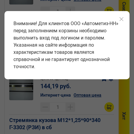
Снижение цены
Внимание! Для клиентов ООО «Автометиз-НН»
Стремянка кузова М12*1,25*90*340
перед заполнением корзины необходимо
Г-3302 (Кр.Этна) в сб
выполнить вход под логином и паролем.
Артикул:
Производитель:
Указанная на сайте информация по
270700-8500074-СБ
Красная Этна
характеристикам товаров является
Код:
Поштучно
03365
справочной и не гарантирует однозначной
точности.
Цена за единицу:
144,19 руб.
Интернет-цена
Оптовая цена
Хит
Стремянка кузова М12*1,25*90*340
Г-3302 (РЗИ) в сб