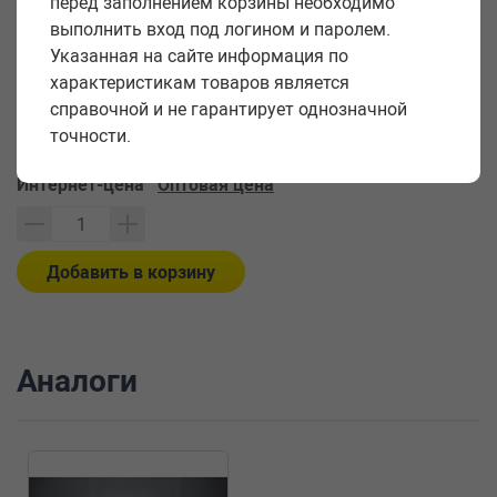
перед заполнением корзины необходимо
Единица измерения
шт
выполнить вход под логином и паролем.
Статус товара
Хит продаж
Указанная на сайте информация по
характеристикам товаров является
Цена за единицу:
справочной и не гарантирует однозначной
144,19
точности.
руб.
Интернет-цена
Оптовая цена
Добавить в корзину
Аналоги