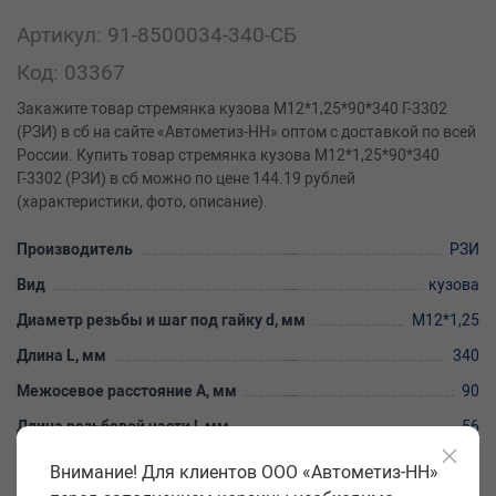
Артикул: 91-8500034-340-СБ
Код: 03367
Закажите товар стремянка кузова М12*1,25*90*340 Г-3302
(РЗИ) в сб на сайте «Автометиз-НН» оптом с доставкой по всей
России. Купить товар стремянка кузова М12*1,25*90*340
Г-3302 (РЗИ) в сб можно по цене 144.19 рублей
(характеристики, фото, описание).
Производитель
РЗИ
Вид
кузова
Диаметр резьбы и шаг под гайку d, мм
М12*1,25
Длина L, мм
340
Межосевое расстояние A, мм
90
Длина резьбовой части l, мм
56
Вес упаковки
0,613 кг
Внимание! Для клиентов ООО «Автометиз-НН»