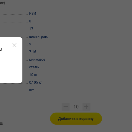
ие).
РЗИ
8
17
шестигран.
9
м
7 16
цинковое
сталь
10 шт.
0,105 кг
шт
Добавить в корзину
на