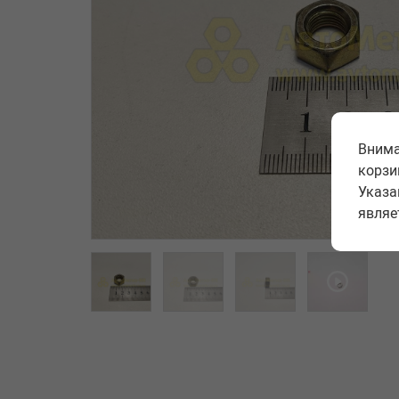
Внима
корзи
Указа
являе