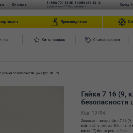
8 (800) 700-53-85
,
8 (905) 669-83-18
ам
Контакты
Склад:
звонок по РФ бесплатный
ссортимент
Производители
Сх
инки
Хиты продаж
Снижение цены
та ремня безопасности цинк.(уп. 10 шт)
Гайка 7 16 (9,
безопасности ц
Код: 19784
Закажите товар гайка 7 16 (9,
сайте «Автометиз-НН» оптом с 
ключ 17) болта ремня безопасн