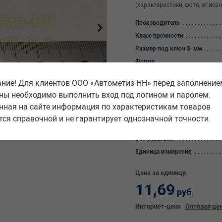
(характеристики, фото, описан
Производитель
Класс прочности
Размер под ключ S, мм
Форма
Высота m, мм
ние! Для клиентов ООО «Автометиз-НН» перед заполнение
Диаметр резьбы и шаг d, мм
ны необходимо выполнить вход под логином и паролем.
Покрытие
нная на сайте информация по характеристикам товаров
Материал
тся справочной и не гарантирует однозначной точности.
Количество в упаковке
Вес упаковки
Единица измерения
Цена за единицу:
11,69
руб.
Интернет-цена
Оптовая це