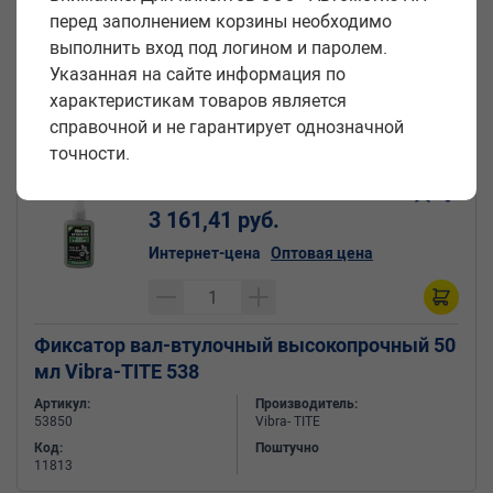
Vibra-TITE 9072
перед заполнением корзины необходимо
выполнить вход под логином и паролем.
Артикул:
Производитель:
90722
Vibra- TITE
Указанная на сайте информация по
Код:
Поштучно
характеристикам товаров является
11821
справочной и не гарантирует однозначной
точности.
Цена за единицу:
3 161,41 руб.
Интернет-цена
Оптовая цена
Фиксатор вал-втулочный высокопрочный 50
мл Vibra-TITE 538
Артикул:
Производитель:
53850
Vibra- TITE
Код:
Поштучно
11813