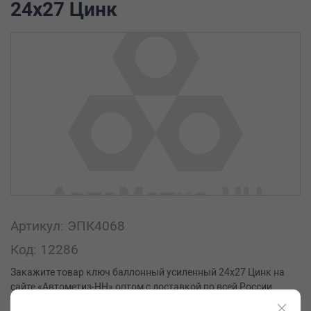
24х27 Цинк
Артикул: ЭПК4068
Код: 12286
Закажите товар ключ баллонный усиленный 24х27 Цинк на
сайте «Автометиз-НН» оптом с доставкой по всей России.
Купить товар ключ баллонный усиленный 24х27 Цинк можно