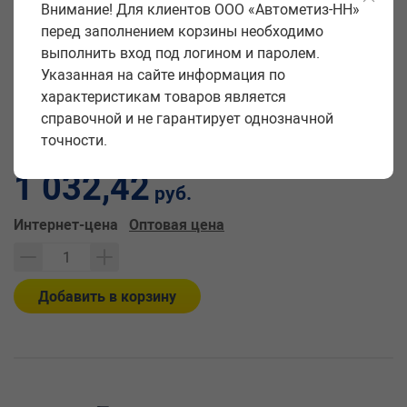
по цене 1032.42 рублей (характеристики, фото, описание).
Внимание! Для клиентов ООО «Автометиз-НН»
перед заполнением корзины необходимо
Производитель
Автомагнат
выполнить вход под логином и паролем.
Указанная на сайте информация по
Вес упаковки
1,130 кг
характеристикам товаров является
Единица измерения
шт
справочной и не гарантирует однозначной
точности.
Цена за единицу:
1 032,42
руб.
Интернет-цена
Оптовая цена
Добавить в корзину