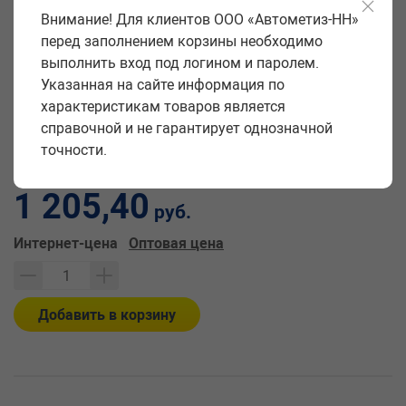
можно по цене 1205.40 рублей (характеристики, фото,
Внимание! Для клиентов ООО «Автометиз-НН»
описание).
перед заполнением корзины необходимо
выполнить вход под логином и паролем.
Производитель
Автомагнат
Указанная на сайте информация по
Вес упаковки
1,470 кг
характеристикам товаров является
Единица измерения
шт
справочной и не гарантирует однозначной
точности.
Цена за единицу:
1 205,40
руб.
Интернет-цена
Оптовая цена
Добавить в корзину