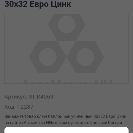
30х32 Евро Цинк
Артикул: ЭПК4069
Код: 12287
Закажите товар ключ баллонный усиленный 30х32 Евро Цинк
на сайте «Автометиз-НН» оптом с доставкой по всей России.
Купить товар ключ баллонный усиленный 30х32 Евро Цинк