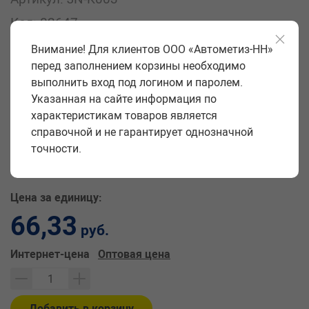
Код: 02647
Закажите товар ключ колесный (внутр. шестигран. 12) на
Внимание! Для клиентов ООО «Автометиз-НН»
сайте «Автометиз-НН» оптом с доставкой по всей России.
перед заполнением корзины необходимо
Купить товар ключ колесный (внутр. шестигран. 12) можно по
выполнить вход под логином и паролем.
цене 66.33 рублей (характеристики, фото, описание).
Указанная на сайте информация по
характеристикам товаров является
Производитель
LS
справочной и не гарантирует однозначной
Вес упаковки
0,096 кг
точности.
Единица измерения
шт
Цена за единицу:
66,33
руб.
Интернет-цена
Оптовая цена
Добавить в корзину