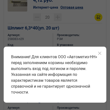
4,12 руб.
Интернет-цена
Оптовая цена
Шплинт 6,3*40(уп. 20 шт)
Артикул:
Производитель:
258083-п29
РЗИ
Код:
В упаковке:
08441
20
Внимание! Для клиентов ООО «Автометиз-НН»
перед заполнением корзины необходимо
Цена за единицу:
выполнить вход под логином и паролем.
7,05 руб.
Указанная на сайте информация по
характеристикам товаров является
Интернет-цена
Оптовая цена
справочной и не гарантирует однозначной
точности.
Шплинт 6,3*63(уп. 20 шт)
Артикул:
Производитель: