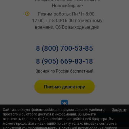
Новосибирске
Режим работы: Пн-Чт 8:00 -
17:00; Пт 8:00-16:00 по местному
времени, Сб-Вс выходные дни
8 (800) 700-53-85
8 (905) 669-83-18
Звонок по России бесплатный
Письмо директору
Сайт использует файлы cookie для предоставления удобного,
Закрыть
простого и быстрого доступа к информации. Вы можете
© 2026 ООО «Автометиз-НН»
отключить хранение файлов cookie в настройках веб-браузера. Вы
Разработка сайта —
можете продолжить навигацию по сайту только выразив согласие с
Политикой конфиденциальности
,
Политикой использования файлов