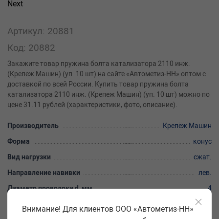
Next
Артикул: 20881
Код: 20882
Закажите товар пружина болта катализатора 2110 инж.
(Крепеж Машин) (уп. 10 шт) на сайте «Автометиз-НН» оптом с
доставкой по всей России. Купить товар пружина болта
катализатора 2110 инж. (Крепеж Машин) (уп. 10 шт) можно по
цене 31.11 рублей (характеристики, фото, описание).
Производитель
Крепёж Машин
Форма
конус
Вид нагрузки
сжат.
Направление навивки
лев.
Диаметр проволоки d, мм
4
Диаметр пружины наружный D1, мм
27
Внимание! Для клиентов ООО «Автометиз-НН»