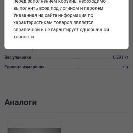
Диаметр пружины внутренний D2, мм
20
перед заполнением корзины необходимо
выполнить вход под логином и паролем.
Диаметр пружины конической наружный малый D'1, мм
19
Указанная на сайте информация по
Диаметр пружины конической внутренний малый D'2,
12
характеристикам товаров является
мм
справочной и не гарантирует однозначной
точности.
Длина пружины в свободном состоянии l0, мм
42
Количество в упаковке
10 шт.
Вес упаковки
0,291 кг
Единица измерения
шт
Аналоги