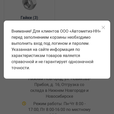
Гайки
(3)
Внимание! Для клиентов ООО «Автометиз-НН»
перед заполнением корзины необходимо
выполнить вход под логином и паролем.
Указанная на сайте информация по
характеристикам товаров является
справочной и не гарантирует однозначной
точности.
Головной офис: Россия, г.
Нижний Новгород, ул. Новикова-
Прибоя, д. 16; Отгрузка со
склада в Нижнем Новгороде и
Новосибирске
Режим работы: Пн-Чт 8:00 -
17:00; Пт 8:00-16:00 по местному