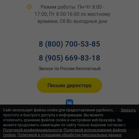
Режим работы: Пн-Чт 8:00 -
17:00; Пт 8:00-16:00 по местному
времени, Сб-Вс выходные дни
8 (800) 700-53-85
8 (905) 669-83-18
Звонок по России бесплатный
Письмо директору
Сайт использует файлы cookie для предоставления удобного,
Закрыть
простого и быстрого доступа к информации. Вы можете
© 2026 ООО «Автометиз-НН»
отключить хранение файлов cookie в настройках веб-браузера. Вы
Разработка сайта —
можете продолжить навигацию по сайту только выразив согласие с
Политикой конфиденциальности
,
Политикой использования файлов
cookies
,
Политикой в отношении обработки персональных данных