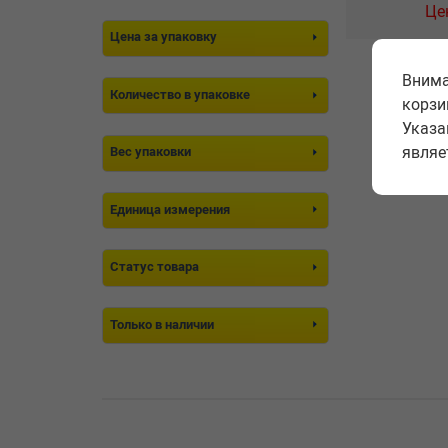
Це
Цена за упаковку
Внима
Количество в упаковке
корзи
Указа
являе
Вес упаковки
Единица измерения
Статус товара
Только в наличии