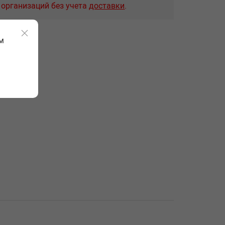
 организаций без учета
доставки
.
м