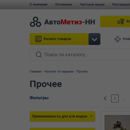
О компании
Оптовикам
Частным лицам
Поставщик
А
Каталог товаров
Нов
Главная
Каталог по маркам
Прочее
Прочее
Фильтры
1
…
Применяемость для а/м марки