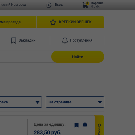
Корзина:
0
Нижний Новгород
Вход
0 руб.
ема проезда
КРЕПКИЙ ОРЕШЕК
Закладки
Поступления
Найти
овка
На странице
Цена за единицу:
283,50 руб.