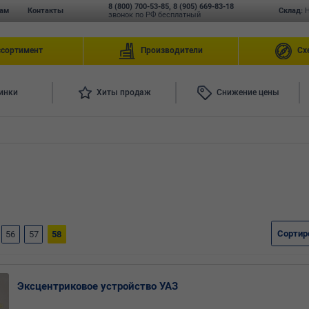
8 (800) 700-53-85
,
8 (905) 669-83-18
ам
Контакты
Склад:
звонок по РФ бесплатный
ссортимент
Производители
Сх
инки
Хиты продаж
Снижение цены
Сортир
56
57
58
Эксцентриковое устройство УАЗ