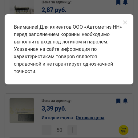
Цена за единицу:
2,87 руб.
Интернет-цена
Оптовая цена
Внимание! Для клиентов ООО «Автометиз-НН»
перед заполнением корзины необходимо
выполнить вход под логином и паролем.
Саморез 3,6*19 цилиндр. крест. (БелЗАН)(уп.
Указанная на сайте информация по
50 шт)
характеристикам товаров является
Артикул:
Производитель:
справочной и не гарантирует однозначной
21080-3714045-008
БелЗАН
точности.
Код:
В упаковке:
07260
50
Цена за единицу:
3,39 руб.
Интернет-цена
Оптовая цена