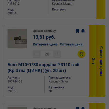
АМ 1012
Крепёж Машин
Код:
Поштучно
09888
Цена за единицу:
13,61 руб.
Интернет-цена
Оптовая цена
Снижение цены
Хит
Болт М10*1*30 кардана Г-3110 в сб
(Кр.Этна (ЦИНК) )(уп. 20 шт)
Артикул:
Производитель:
290784-СБ
Красная Этна
Код:
В упаковке:
09205
20
Цена за единицу: