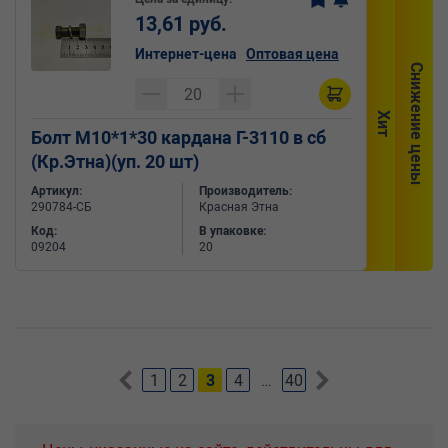
13,61 руб.
Интернет-цена
Оптовая цена
Снижение цены
Хит
Болт М10*1*30 кардана Г-3110 в сб
(Кр.Этна)(уп. 20 шт)
Артикул:
Производитель:
290784-СБ
Красная Этна
Код:
В упаковке:
09204
20
1
2
3
4
…
40