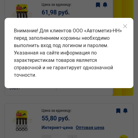
Цена за единицу:
61,98 руб.
Интернет-цена
Оптовая цена
Внимание! Для клиентов ООО «Автометиз-НН»
Снижение цены
перед заполнением корзины необходимо
выполнить вход под логином и паролем.
Хит
Болт М10*1*30 кардана 31029, 3302,
Указанная на сайте информация по
УАЗ в сб (коробка)
характеристикам товаров является
ОРИГИНАЛ(Крепёж Машин)
справочной и не гарантирует однозначной
Артикул:
Производитель:
точности.
АМ 1202
Крепёж Машин
Код:
Поштучно
09897
Цена за единицу:
55,80 руб.
Интернет-цена
Оптовая цена