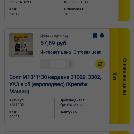
290784-п29-СБ
Красная Этна
Код:
В упаковке:
21012
10
Цена за единицу:
57,69 руб.
Интернет-цена
Оптовая цена
Снижение цены
Хит
Болт М10*1*30 кардана 31029, 3302,
УАЗ в сб (европодвес) (Крепёж
Машин)
Артикул:
Производитель:
КМ 1002
Крепёж Машин
Код:
Поштучно
09885