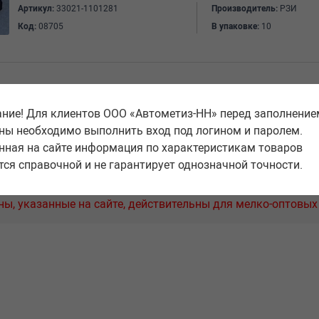
Артикул:
33021-1101281
Производитель:
РЗИ
Код:
08705
В упаковке:
10
ние! Для клиентов ООО «Автометиз-НН» перед заполнение
ны необходимо выполнить вход под логином и паролем.
1
2
3
4
нная на сайте информация по характеристикам товаров
тся справочной и не гарантирует однозначной точности.
ны, указанные на сайте, действительны для мелко-оптовых