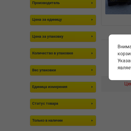
Производитель
Цена за единицу
Цена за упаковку
Внима
корзи
Количество в упаковке
Указа
являе
Вес упаковки
Це
Единица измерения
Статус товара
Только в наличии