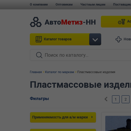
О компании
Оптовикам
Частным лицам
Поставщик
А
Каталог товаров
Нов
Главная
Каталог по маркам
Пластмассовые изделия
Пластмассовые издел
Фильтры
1
2
Применяемость для а/м марки