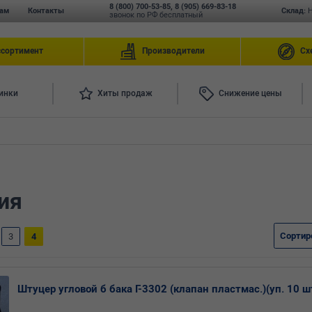
8 (800) 700-53-85
,
8 (905) 669-83-18
ам
Контакты
Склад:
звонок по РФ бесплатный
ссортимент
Производители
Сх
инки
Хиты продаж
Снижение цены
ия
Сортир
3
4
Штуцер угловой б бака Г-3302 (клапан пластмас.)(уп. 10 ш