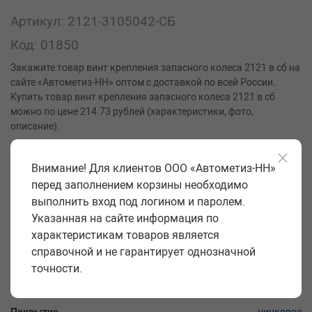
Артикул: 2121-3105042-СБ
Код: 01850
Закажите товар винт крепления запасного колеса 2121 в сб на
сайте «Автометиз-НН» оптом с доставкой по всей России.
Купить товар винт крепления запасного колеса 2121 в сб
можно по цене 214.73 рублей (характеристики, фото,
описание).
Производитель
РЗИ
Внимание! Для клиентов ООО «Автометиз-НН»
Класс прочности
5,8
перед заполнением корзины необходимо
выполнить вход под логином и паролем.
Вид шлица
без шлица
Указанная на сайте информация по
Диаметр головки D, мм
без головки
характеристикам товаров является
Диаметр резьбы и шаг d, мм
10*1,5
справочной и не гарантирует однозначной
точности.
Длина винта технологическая l, мм
165
Длина резьбовой части b, мм
37