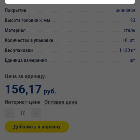
Длина резьбовой части b, мм
29
Покрытие
цинковое
Высота головки k, мм
23
Материал
сталь
Количество в упаковке
10 шт.
Вес упаковки
1,120 кг
Единица измерения
шт
Цена за единицу:
156,17
руб.
Интернет-цена
Оптовая цена
Добавить в корзину