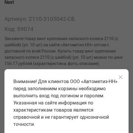
Next
Артикул: 2110-3105042-СБ
Код: 09074
Закажите товар винт крепления запасного колеса 2110 (с
шайбой) (уп. 10 шт) на сайте «Автометиз-НН» оптом с
доставкой по всей России. Купить товар винт крепления
запасного колеса 2110 (с шайбой) (уп. 10 шт) можно по цене
156.17 рублей (характеристики, фото, описание).
Производитель
РЗИ
Внимание! Для клиентов ООО «Автометиз-НН»
Класс прочности
5,8
перед заполнением корзины необходимо
выполнить вход под логином и паролем.
Вид шлица
без шлица
Указанная на сайте информация по
Диаметр головки D, мм
без головки
характеристикам товаров является
Диаметр резьбы и шаг d, мм
10*1,5
справочной и не гарантирует однозначной
точности.
Длина винта технологическая l, мм
65