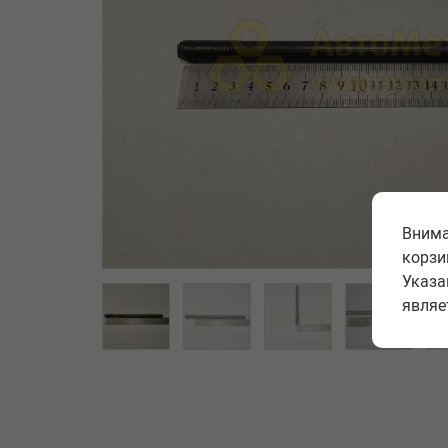
Внима
корзи
Указа
являе