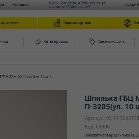
8 (800) 700-53-85
,
8 (905) 669-83-18
ам
Контакты
Склад:
звонок по РФ бесплатный
ссортимент
Производители
Сх
инки
Хиты продаж
Снижение цены
0 Г- 3307, 53, П-3205(уп. 10 шт)
Шпилька ГБЦ М1
П-3205(уп. 10 
Артикул: 53-11-100311
Код: 08300
Закажите товар шпилька ГБЦ М1