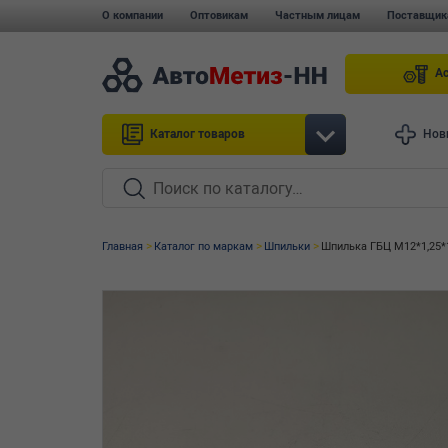
О компании
Оптовикам
Частным лицам
Поставщик
А
Каталог товаров
Нов
Главная
Каталог по маркам
Шпильки
Шпилька ГБЦ М12*1,25*17