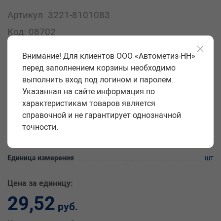
Артикул: 3221-8101083
Код: 08702
Закажите товар штуцер радиатора отопителя прямой
Внимание! Для клиентов ООО «Автометиз-НН»
(пластмас.) (уп. 10 шт) на сайте «Автометиз-НН» оптом с
перед заполнением корзины необходимо
доставкой по всей России. Купить товар штуцер радиатора
выполнить вход под логином и паролем.
отопителя прямой (пластмас.) (уп. 10 шт) можно по цене 29.52
рублей (характеристики, фото, описание).
Указанная на сайте информация по
характеристикам товаров является
Производитель
РЗИ
справочной и не гарантирует однозначной
точности.
Количество в упаковке
10 шт.
Вес упаковки
0,010 кг
Единица измерения
шт
Цена за единицу:
29,52
руб.