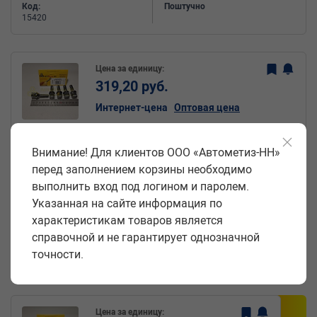
Код:
Поштучно
15420
Цена за единицу:
319,20 руб.
Интернет-цена
Оптовая цена
Внимание! Для клиентов ООО «Автометиз-НН»
Болт колесный М12*1,5 (56 31, ключ 17,
перед заполнением корзины необходимо
конус, хром 956-07) европодвес (к-т 5 шт)
выполнить вход под логином и паролем.
(Крепёж Машин)
Указанная на сайте информация по
характеристикам товаров является
Артикул:
Производитель:
КМ 2059
Крепёж Машин
справочной и не гарантирует однозначной
Код:
Поштучно
точности.
10115
Цена за единицу: