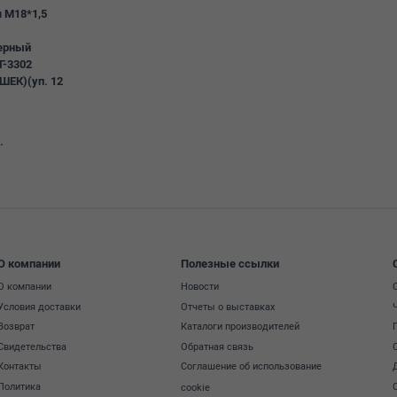
я М18*1,5
ерный
Г-3302
ШЕК)(уп. 12
.
О компании
Полезные ссылки
О компании
Новости
Условия доставки
Отчеты о выставках
Возврат
Каталоги производителей
Свидетельства
Обратная связь
Контакты
Соглашение об использование
Политика
cookie