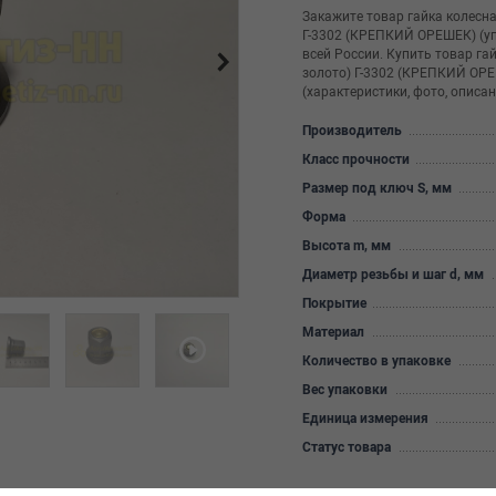
Закажите товар гайка колесна
Г-3302 (КРЕПКИЙ ОРЕШЕК) (уп.
всей России. Купить товар га
золото) Г-3302 (КРЕПКИЙ ОРЕШ
(характеристики, фото, описан
Производитель
Класс прочности
Размер под ключ S, мм
Форма
Высота m, мм
Диаметр резьбы и шаг d, мм
Покрытие
Материал
Количество в упаковке
Вес упаковки
Единица измерения
Статус товара
Цена за единицу: