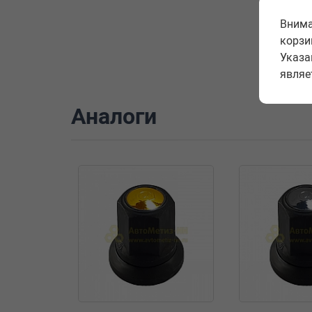
Внима
корзи
Указа
являе
Аналоги