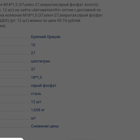
я М18*1,5 (37,ключ 27,закрытая,серый фосфат золото)
 12 шт) на сайте «Автометиз-НН» оптом с доставкой по
йка колесная М18*1,5 (37,ключ 27,закрытая,серый фосфат
ЕК) (уп. 12 шт) можно по цене 90.74 рублей
ие).
Крепкий Орешек
10
27
шестигран.
37
18*1,5
серый фосфат
сталь
12 шт.
1,608 кг
шт
Снижение цены