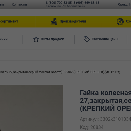
8 (800) 700-53-85
,
8 (905) 669-83-18
ам
Контакты
Склад:
звонок по РФ бесплатный
ссортимент
Производители
Сх
инки
Хиты продаж
Снижение цены
7,ключ 27,закрытая,серый фосфат золото) Г-3302 (КРЕПКИЙ ОРЕШЕК)(уп. 12 шт)
Гайка колесная
27,закрытая,с
(КРЕПКИЙ ОРЕШ
Артикул: 3302k3101034
Код: 20834