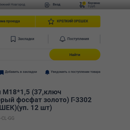
Корзина:
0
Нижний Новгород
Вход
0 руб.
ема проезда
КРЕПКИЙ ОРЕШЕК
Закладки
Поступления
Найти
Добавить в закладки
Уведомить о поступлении товара
 М18*1,5 (37,ключ
ерый фосфат золото) Г-3302
ЕК)(уп. 12 шт)
-CL-GG