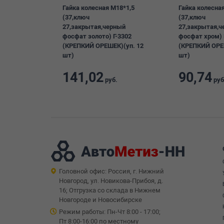
Гайка колесная М18*1,5
Гайка колесна
(37,ключ
(37,ключ
27,закрытая,черный
27,закрытая,ч
фосфат золото) Г-3302
фосфат хром) 
(КРЕПКИЙ ОРЕШЕК)(уп. 12
(КРЕПКИЙ ОРЕ
шт)
шт)
141,02
90,74
руб.
руб
Головной офис: Россия, г. Нижний
Новгород, ул. Новикова-Прибоя, д.
16; Отгрузка со склада в Нижнем
Новгороде и Новосибирске
Режим работы: Пн-Чт 8:00 - 17:00;
Пт 8:00-16:00 по местному