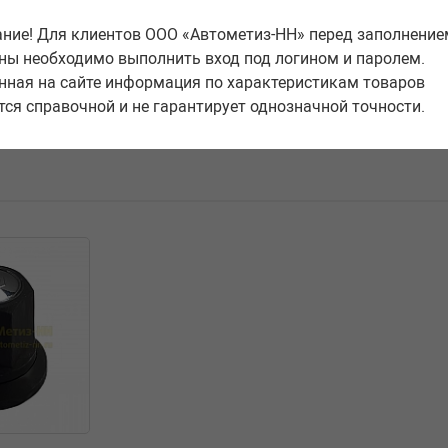
90,74
ние! Для клиентов ООО «Автометиз-НН» перед заполнение
руб.
ны необходимо выполнить вход под логином и паролем.
Интернет-цена
Оптовая це
нная на сайте информация по характеристикам товаров
тся справочной и не гарантирует однозначной точности.