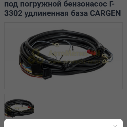
под погружной бензонасос Г-
3302 удлиненная база CARGEN