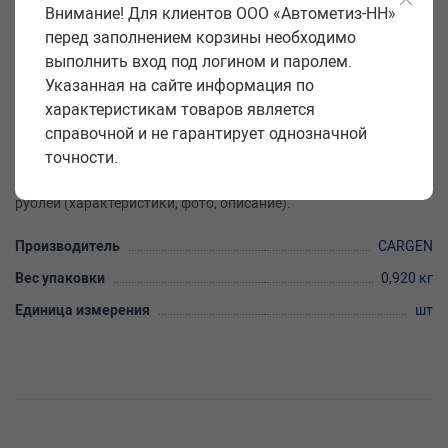
Внимание! Для клиентов ООО «Автометиз-НН»
Артикул: AX61105
перед заполнением корзины необходимо
выполнить вход под логином и паролем.
Код: 14980
Указанная на сайте информация по
Закажите товар жгут задних фонарей по раме под погружной
характеристикам товаров является
бензонасос Г- 3302 удлиненная база CARGEN на сайте
справочной и не гарантирует однозначной
«Автометиз-НН» оптом с доставкой по всей России. Купить
точности.
товар жгут задних фонарей по раме под погружной бензонасос
Г- 3302 удлиненная база CARGEN можно по цене 4301.93
рублей (характеристики, фото, описание).
Производитель
CARGEN
Вес упаковки
0,920 кг
Единица измерения
шт