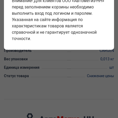
Внимание! Для клиентов ООО «Автометиз-НН»
перед заполнением корзины необходимо
Код: 12405
выполнить вход под логином и паролем.
Закажите товар колодка к форсунке Bosch с проводами
Указанная на сайте информация по
CARGEN на сайте «Автометиз-НН» оптом с доставкой по всей
характеристикам товаров является
России. Купить товар колодка к форсунке Bosch с проводами
справочной и не гарантирует однозначной
CARGEN можно по цене 121.43 рублей (характеристики, фото,
точности.
описание).
Производитель
CARGEN
Вес упаковки
0,013 кг
Единица измерения
шт
Статус товара
Снижение цены