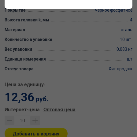
Длина резьбовой части b, мм
18
Покрытие
черное фосфатное
Высота головки k, мм
4
Материал
сталь
Количество в упаковке
10 шт.
Вес упаковки
0,083 кг
Единица измерения
шт
Статус товара
Хит продаж
Цена за единицу:
12,36
руб.
Интернет-цена
Оптовая цена
Добавить в корзину