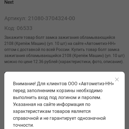
Next
Артикул: 21080-3704324-00
Код: 06533
Закажите товар болт замка зажигания обламывающийся
2108 (Крепёж Машин) (уп. 10 шт) на сайте «Автометиз-НН»
оптом с доставкой по всей России. Купить товар болт замка
зажигания обламывающийся 2108 (Крепёж Машин) (уп. 10 шт)
можно по цене 12.36 рублей (характеристики, фото, описание).
Производитель
Крепёж Машин
Внимание! Для клиентов ООО «Автометиз-НН»
Класс прочности
5,8
перед заполнением корзины необходимо
Форма головки
шестигран.
выполнить вход под логином и паролем.
Размер под ключ S, мм
10
Указанная на сайте информация по
характеристикам товаров является
Диаметр резьбы и шаг d, мм
6*1
справочной и не гарантирует однозначной
Длина стержня l, мм
28
точности.