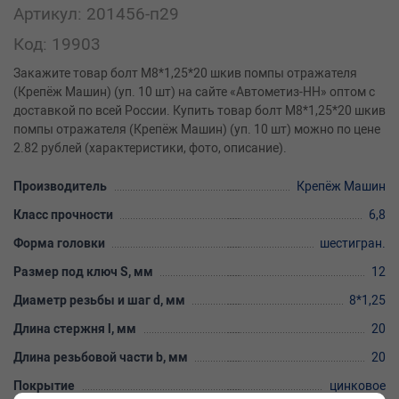
Артикул: 201456-п29
Код: 19903
Закажите товар болт М8*1,25*20 шкив помпы отражателя
(Крепёж Машин) (уп. 10 шт) на сайте «Автометиз-НН» оптом с
доставкой по всей России. Купить товар болт М8*1,25*20 шкив
помпы отражателя (Крепёж Машин) (уп. 10 шт) можно по цене
2.82 рублей (характеристики, фото, описание).
Производитель
Крепёж Машин
Класс прочности
6,8
Форма головки
шестигран.
Размер под ключ S, мм
12
Диаметр резьбы и шаг d, мм
8*1,25
Длина стержня l, мм
20
Длина резьбовой части b, мм
20
Покрытие
цинковое