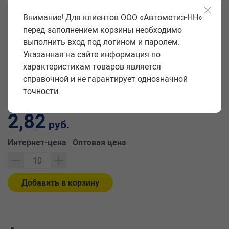
Высота головки k, мм
5
Внимание! Для клиентов ООО «Автометиз-НН»
Материал
сталь
перед заполнением корзины необходимо
выполнить вход под логином и паролем.
Количество в упаковке
10 шт.
Указанная на сайте информация по
Вес упаковки
0,109 кг
характеристикам товаров является
Единица измерения
шт
справочной и не гарантирует однозначной
точности.
Цена за единицу:
2,82
руб.
Интернет-цена
Оптовая цена
Добавить в корзину