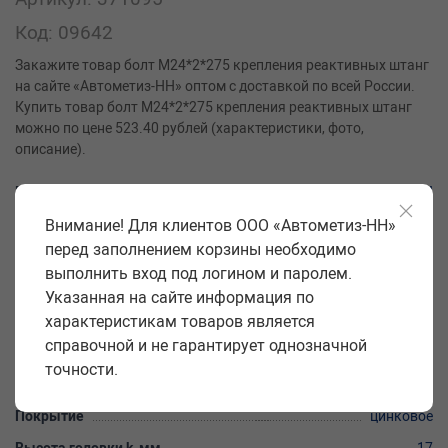
Код: 09642
Закажите товар болт М24*2*275 крепления реактивных штанг
на сайте «Автометиз-НН» оптом с доставкой по всей России.
Купить товар болт М24*2*275 крепления реактивных штанг
можно по цене 523.40 рублей (характеристики, фото,
описание).
Производитель
РЗИ
Внимание! Для клиентов ООО «Автометиз-НН»
Класс прочности
5,8
перед заполнением корзины необходимо
Форма головки
шестигран.
выполнить вход под логином и паролем.
Размер под ключ S, мм
36
Указанная на сайте информация по
характеристикам товаров является
Диаметр резьбы и шаг d, мм
24*2
справочной и не гарантирует однозначной
Длина стержня l, мм
275
точности.
Длина резьбовой части b, мм
60
Покрытие
цинковое