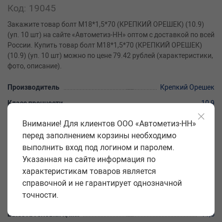
Код: 19045
Закажите товар болт М18*1,5*70 (КРЕПКИЙ ОРЕШЕК) (10.9)
(уп. 10 шт) на сайте «Автометиз-НН» оптом с доставкой по всей
России. Купить товар болт М18*1,5*70 (КРЕПКИЙ ОРЕШЕК)
(10.9) (уп. 10 шт) можно по цене 79.42 рублей (характеристики,
фото, описание).
Производитель
Крепкий Орешек
Класс прочности
10,9
Форма головки
шестигран.
Внимание! Для клиентов ООО «Автометиз-НН»
перед заполнением корзины необходимо
Размер под ключ S, мм
27
выполнить вход под логином и паролем.
Диаметр резьбы и шаг d, мм
18*1,5
Указанная на сайте информация по
Длина стержня l, мм
70
характеристикам товаров является
справочной и не гарантирует однозначной
Длина резьбовой части b, мм
42
точности.
Покрытие
цинковое
Высота головки k, мм
11,5