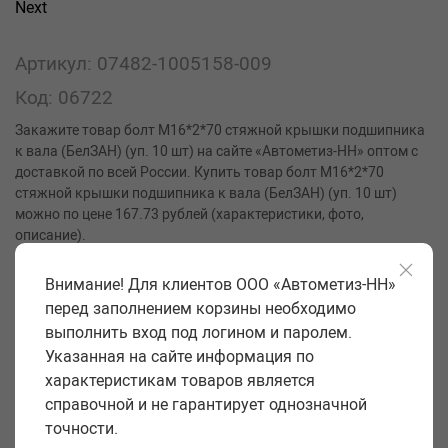
Next
Артикул: 07482-1005158-009
Код: 06722
Закажите товар болт М16*2*70 стяжной крышки подшипника
к вала (БелЗАН) (уп. 10 шт) на сайте «Автометиз-НН» оптом с
доставкой по всей России. Купить товар болт М16*2*70
стяжной крышки подшипника к вала (БелЗАН) (уп. 10 шт)
можно по цене 167.73 рублей (характеристики, фото,
описание).
Производитель
БелЗАН
Внимание! Для клиентов ООО «Автометиз-НН»
перед заполнением корзины необходимо
Класс прочности
10,9
выполнить вход под логином и паролем.
Форма головки
шестигран.с фланцем
Указанная на сайте информация по
Размер под ключ S, мм
19
характеристикам товаров является
справочной и не гарантирует однозначной
Диаметр резьбы и шаг d, мм
16*2
точности.
Длина стержня l, мм
70