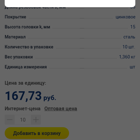
Длина резьбовой части b, мм
35
Покрытие
цинковое
Высота головки k, мм
15
Материал
сталь
Количество в упаковке
10 шт.
Вес упаковки
1,360 кг
Единица измерения
шт
Цена за единицу:
167,73
руб.
Интернет-цена
Оптовая цена
Добавить в корзину