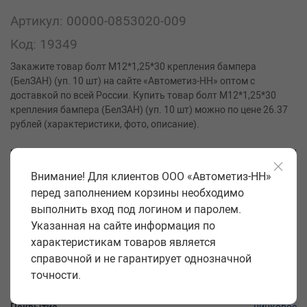
Артикул: 00000-0853020-009
Код: 19349
Закажите товар болт М12*1,25*30 крепления бампера
(БелЗАН) (уп. 10 шт) на сайте «Автометиз-НН» оптом с
доставкой по всей России. Купить товар болт М12*1,25*30
крепления бампера (БелЗАН) (уп. 10 шт) можно по цене 26.37
рублей (характеристики, фото, описание).
Производитель
БелЗАН
Внимание! Для клиентов ООО «Автометиз-НН»
Класс прочности
5,8
перед заполнением корзины необходимо
Форма головки
полукруг.с кв.подголов.
выполнить вход под логином и паролем.
Размер под ключ S, мм
12
Указанная на сайте информация по
характеристикам товаров является
Диаметр резьбы и шаг d, мм
12*1,25
справочной и не гарантирует однозначной
Длина стержня l, мм
30
точности.
Длина резьбовой части b, мм
29