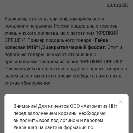
23.10.2023
Уважаемые покупатели, информируем вас о
появлении на рынках России поддельных товаров
очень низкого качества, но с логотипом "КРЕПКИЙ
ОРЕШЕК". Пример поддельного товара -
Гайка
колесная М18*1,5 закрытая черный фосфат.
Этот и
подобные товары не имеют отношения к
оригинальным товарам из серии "КРЕПКИЙ ОРЕШЕК".
Рекомендуем остерегаться подделок наших товаров в
своем ассортименте и просим сообщать нам о них в
случае обнаружения.
Внимание! Для клиентов ООО «Автометиз-НН»
перед заполнением корзины необходимо
выполнить вход под логином и паролем.
Указанная на сайте информация по