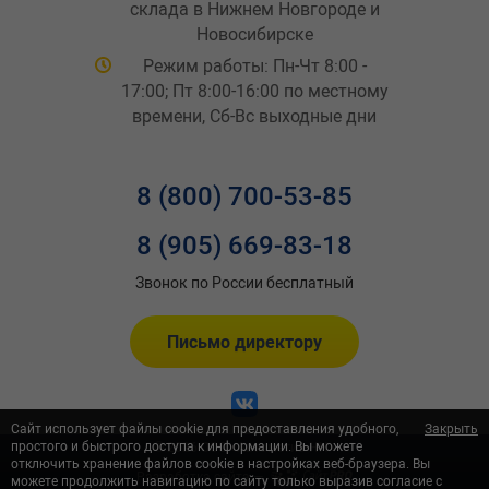
склада в Нижнем Новгороде и
Новосибирске
Режим работы: Пн-Чт 8:00 -
17:00; Пт 8:00-16:00 по местному
времени, Сб-Вс выходные дни
8 (800) 700-53-85
8 (905) 669-83-18
Звонок по России бесплатный
Письмо директору
Сайт использует файлы cookie для предоставления удобного,
Закрыть
простого и быстрого доступа к информации. Вы можете
© 2026 ООО «Автометиз-НН»
отключить хранение файлов cookie в настройках веб-браузера. Вы
Разработка сайта —
можете продолжить навигацию по сайту только выразив согласие с